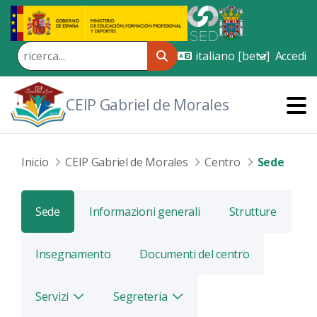
Skip to Main Content
Accedi
CEIP Gabriel de Morales
Inicio
CEIP Gabriel de Morales
Centro
Sede
Sede
Informazioni generali
Strutture
Insegnamento
Documenti del centro
Servizi
Segreteria
Alterna
Alterna