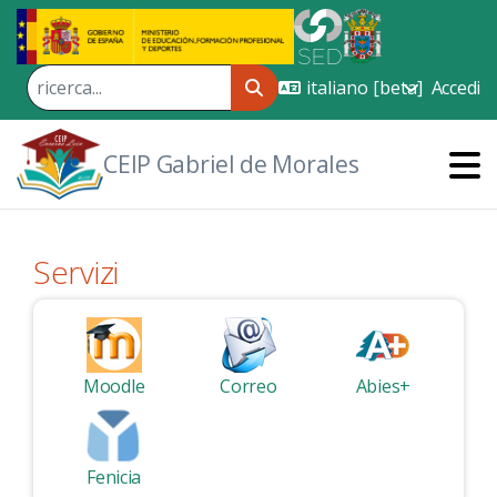
Skip to Main Content
Accedi
CEIP Gabriel de Morales
Servizi
Moodle
Correo
Abies+
Fenicia