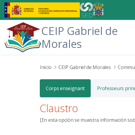
Saut au contenu principal
CEIP Gabriel de
Morales
Inicio
CEIP Gabriel de Morales
Commun
Corps enseignant
Professeurs prin
Claustro
[En esta opción se muestra información sobr