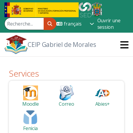
Saut au contenu principal
Ouvrir une
session
CEIP Gabriel de Morales
Services
Moodle
Correo
Abies+
Fenicia