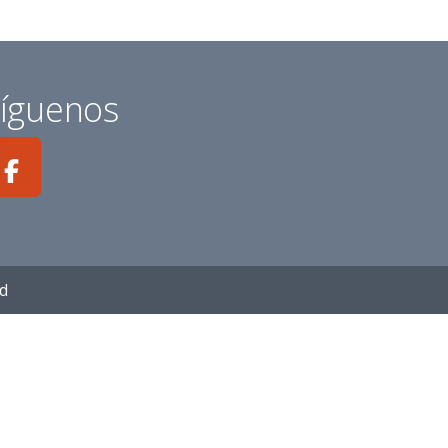
íguenos
ad