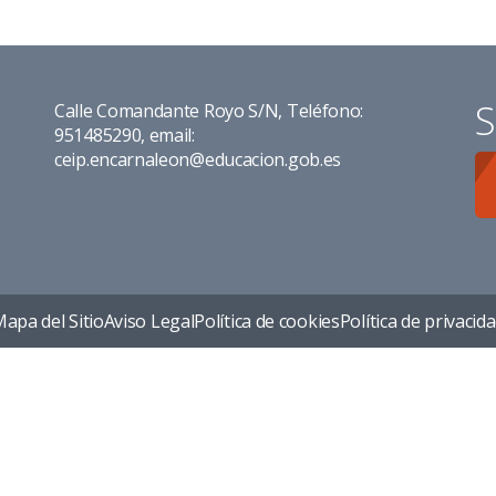
S
Calle Comandante Royo S/N, Teléfono:
951485290, email:
ceip.encarnaleon@educacion.gob.es
apa del Sitio
Aviso Legal
Política de cookies
Política de privacid